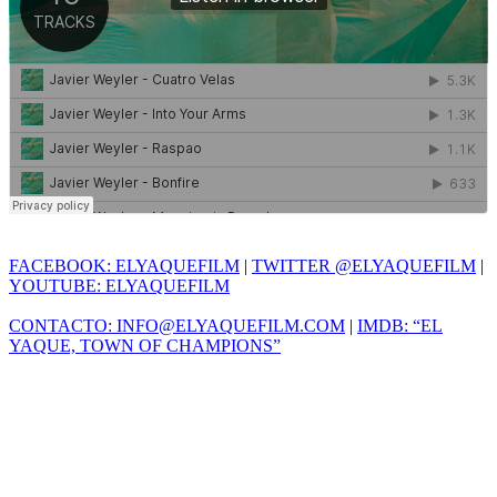
FACEBOOK: ELYAQUEFILM
|
TWITTER @ELYAQUEFILM
|
YOUTUBE: ELYAQUEFILM
CONTACTO: INFO@ELYAQUEFILM.COM
|
IMDB: “EL
YAQUE, TOWN OF CHAMPIONS”